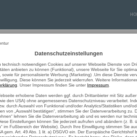
HO
Datenschutzeinstellungen
technisch notwendigen Cookies auf unserer Webseite Dienste von Dri
itäten anbieten zu können (Funktional), unsere Webseite für Sie optim
n), sowie für personalisierte Werbung (Marketing) .Um diese Dienste ve
nwilligung. Diese können Sie jederzeit widerrufen. Weitere Informationen
erklärung
. Unser Impressum finden Sie unter
Impressum
.
Webseite erhobene Daten werden ggf. durch Drittanbieter mit Sitz auß
 (wie den USA) ohne angemessenes Datenschutzniveau verarbeitet. Inde
w. durch Auswahl von Funktional und/oder Analytics/Statistiken und/od
en von „Auswahl bestätigen“, stimmen Sie der Datenverarbeitung zu. 
blehnen“ lehnen Sie die Datenverarbeitung ab und es werden nur techn
iese Einstellungen können Sie jederzeit aufrufen und abändern (z. B. 
n“ im Fußbereich der Website). Durch Ihre Einwilligung stimmen Sie au
A gem. Art. 49 Abs. 1 lit. a) DSGVO ein. Der Europäische Gerichtshof 