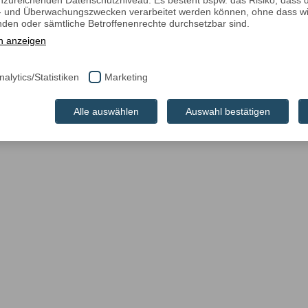
nzureichenden Datenschutzniveau. Es besteht bspw. das Risiko, dass 
l- und Überwachungszwecken verarbeitet werden können, ohne dass w
den oder sämtliche Betroffenenrechte durchsetzbar sind.
n anzeigen
nalytics/Statistiken
Marketing
Alle auswählen
Auswahl bestätigen