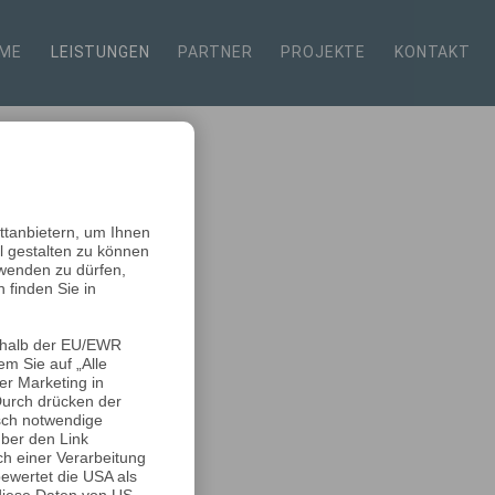
ME
LEISTUNGEN
PARTNER
PROJEKTE
KONTAKT
ttanbietern, um Ihnen
al gestalten zu können
rwenden zu dürfen,
 finden Sie in
erhalb der EU/EWR
m Sie auf „Alle
er Marketing in
Durch drücken der
isch notwendige
über den Link
ch einer Verarbeitung
bewertet die USA als