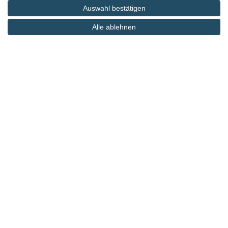
Auswahl bestätigen
Alle ablehnen
Chaletdorf sDörfle
Aspach – Deutschland
Eine erfolgreiche Positionierung im Internet ist
entscheidend, um neue Gäste anzuziehen bzw. zu
gewinnen und somit den Umsatz zu steigern. Eine
gründliche Website-Analyse
hilft dabei, Schwachstellen
aufzudecken und Verbesserungspotenziale zu